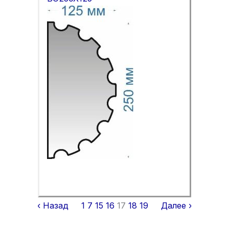
‹ Назад
1
7
15
16
17
18
19
Далее ›