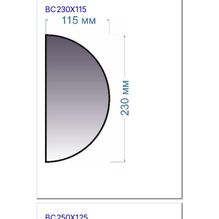
BC230X115
BC250X125