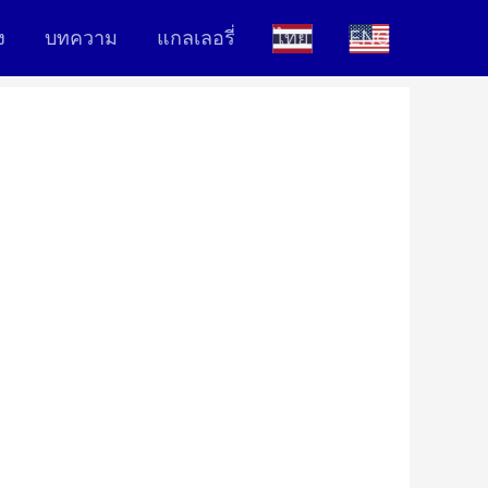
ง
บทความ
แกลเลอรี่
ไทย
ENG