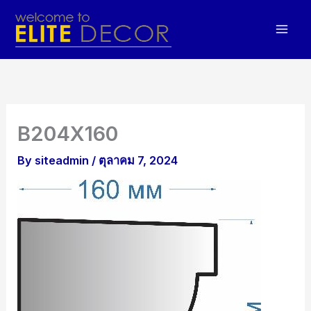
Skip
to
content
B204X160
By
siteadmin
/
ตุลาคม 7, 2024